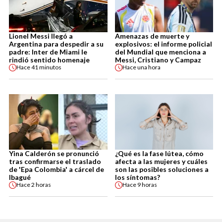
Lionel Messi llegó a
Amenazas de muerte y
Argentina para despedir a su
explosivos: el informe policial
padre: Inter de Miami le
del Mundial que menciona a
rindió sentido homenaje
Messi, Cristiano y Campaz
Hace
41 minutos
Hace
una hora
Yina Calderón se pronunció
¿Qué es la fase lútea, cómo
tras confirmarse el traslado
afecta a las mujeres y cuáles
de 'Epa Colombia' a cárcel de
son las posibles soluciones a
Ibagué
los síntomas?
Hace
2 horas
Hace
9 horas