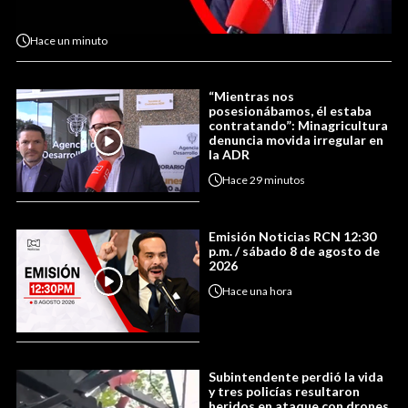
Hace
un minuto
“Mientras nos
posesionábamos, él estaba
contratando”: Minagricultura
denuncia movida irregular en
la ADR
Hace
29 minutos
Emisión Noticias RCN 12:30
p.m. / sábado 8 de agosto de
2026
Hace
una hora
Subintendente perdió la vida
y tres policías resultaron
heridos en ataque con drones