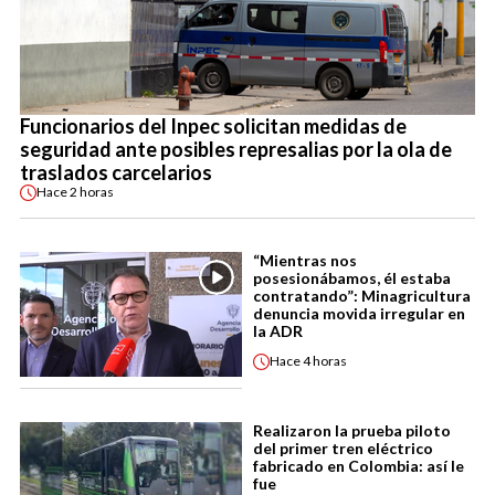
Funcionarios del Inpec solicitan medidas de
seguridad ante posibles represalias por la ola de
traslados carcelarios
Hace
2 horas
“Mientras nos
posesionábamos, él estaba
contratando”: Minagricultura
denuncia movida irregular en
la ADR
Hace
4 horas
Realizaron la prueba piloto
del primer tren eléctrico
fabricado en Colombia: así le
fue