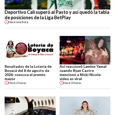
Deportivo Cali superó al Pasto y así quedó la tabla
de posiciones de la Liga BetPlay
Hace
una hora
Resultados de la Lotería de
Así reaccionó Lamine Yamal
Boyacá del 8 de agosto de
cuando Ryan Castro
2026: conozca el premio
mencionó a Nicki Nicole:
mayor
video es viral
Hace
2 horas
Hace
3 horas