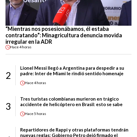
“Mientras nos posesionábamos, él estaba
contratando”: Minagricultura denuncia movida
irregular en la ADR
Hace
4 horas
Lionel Messi llegó a Argentina para despedir a su
2
padre: Inter de Miami le rindió sentido homenaje
Hace
4 horas
Tres turistas colombianas murieron en trágico
3
accidente de helicóptero en Brasil: esto se sabe
Hace
5 horas
Repartidores de Rappi y otras plataformas tendrán
nuevas reglas: Gobierno Petro dejó firmado el