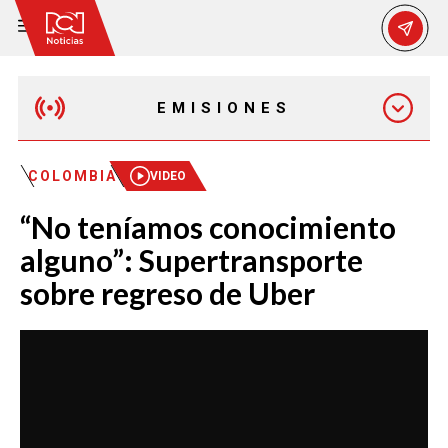
EMISIONES
EMISIÓN 12:30 PM
COLOMBIA
VIDEO
“No teníamos conocimiento
EMISIÓN 7:00 PM
alguno”: Supertransporte
sobre regreso de Uber