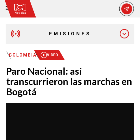
EMISIONES
MAÑANA EXPRESS
COLOMBIA
VIDEO
Paro Nacional: así
EMISIÓN 12:30 PM
transcurrieron las marchas en
Bogotá
EMISIÓN 7:00 PM
EMISIÓN 11:30 PM