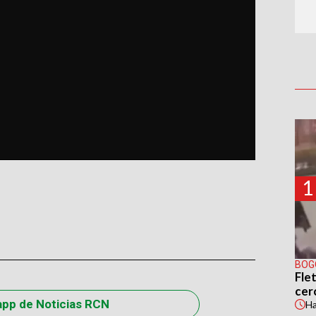
1
BOG
Flet
cer
app de Noticias RCN
H