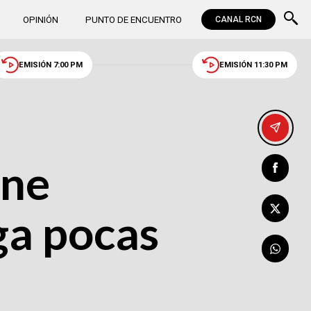
OPINIÓN
PUNTO DE ENCUENTRO
CANAL RCN
EMISIÓN 7:00 PM
EMISIÓN 11:30 PM
ene
nga pocas