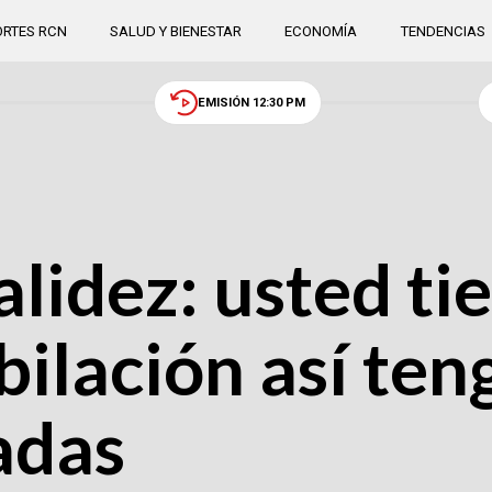
RTES RCN
SALUD Y BIENESTAR
ECONOMÍA
TENDENCIAS
EMISIÓN 12:30 PM
alidez: usted ti
bilación así te
adas