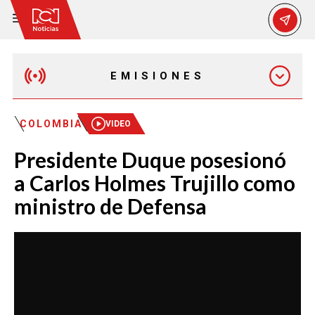
EMISIONES
MAÑANA EXPRESS
COLOMBIA
VIDEO
Presidente Duque posesionó
EMISIÓN 12:30 PM
a Carlos Holmes Trujillo como
ministro de Defensa
EMISIÓN 7:00 PM
EMISIÓN 11:30 PM