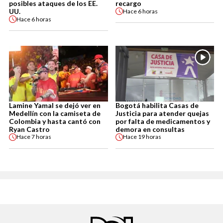
posibles ataques de los EE.
recargo
UU.
Hace
6 horas
Hace
6 horas
Lamine Yamal se dejó ver en
Bogotá habilita Casas de
Medellín con la camiseta de
Justicia para atender quejas
Colombia y hasta cantó con
por falta de medicamentos y
Ryan Castro
demora en consultas
Hace
7 horas
Hace
19 horas