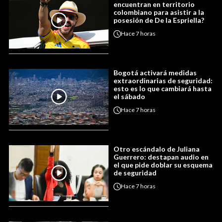
encuentran en territorio
colombiano para asistir a la
posesión de De la Espriella?
Hace
7 horas
Bogotá activará medidas
extraordinarias de seguridad:
esto es lo que cambiará hasta
el sábado
Hace
7 horas
Otro escándalo de Juliana
Guerrero: destapan audio en
el que pide doblar su esquema
de seguridad
Hace
7 horas