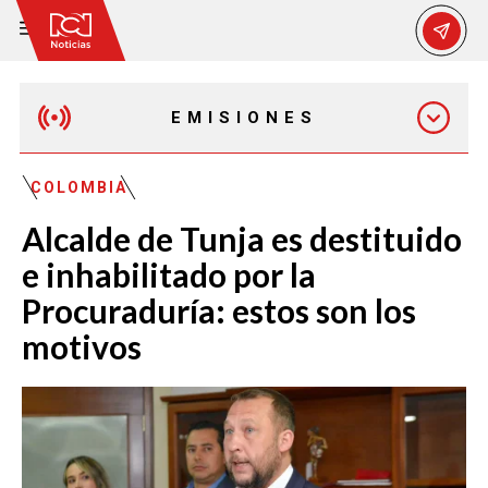
EMISIONES
MAÑANA EXPRESS
COLOMBIA
Alcalde de Tunja es destituido
EMISIÓN 12:30 PM
e inhabilitado por la
Procuraduría: estos son los
EMISIÓN 7:00 PM
motivos
EMISIÓN 11:30 PM