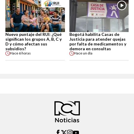
Nuevo puntaje del RUI: ¿Qué
Bogotá habilita Casas de
significan los grupos A, B, C y
Justicia para atender quejas
D y cómo afectan sus
por falta de medicamentos y
subsidios?
demora en consultas
Hace
6 horas
Hace
un día