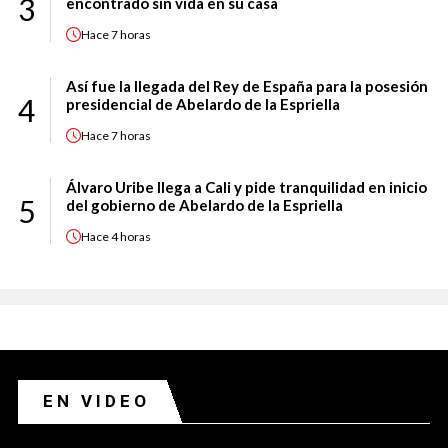
3
encontrado sin vida en su casa
Hace
7 horas
Así fue la llegada del Rey de España para la posesión
4
presidencial de Abelardo de la Espriella
Hace
7 horas
Álvaro Uribe llega a Cali y pide tranquilidad en inicio
5
del gobierno de Abelardo de la Espriella
Hace
4 horas
EN VIDEO