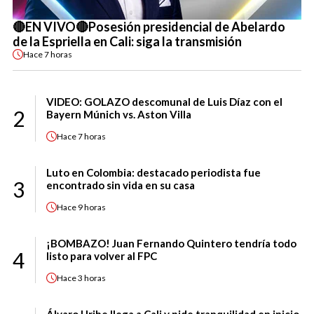
🔴EN VIVO🔴Posesión presidencial de Abelardo
de la Espriella en Cali: siga la transmisión
Hace
7 horas
VIDEO: GOLAZO descomunal de Luis Díaz con el
2
Bayern Múnich vs. Aston Villa
Hace
7 horas
Luto en Colombia: destacado periodista fue
3
encontrado sin vida en su casa
Hace
9 horas
¡BOMBAZO! Juan Fernando Quintero tendría todo
4
listo para volver al FPC
Hace
3 horas