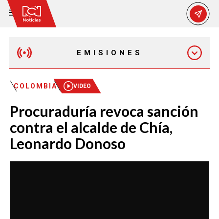
EMISIONES
MAÑANA EXPRESS
COLOMBIA
VIDEO
Procuraduría revoca sanción
EMISIÓN 12:30 PM
contra el alcalde de Chía,
Leonardo Donoso
EMISIÓN 7:00 PM
EMISIÓN 11:30 PM