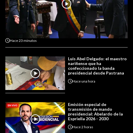
Hace
23 minutos
Luis Abel Delgado: el maestro
nariñense que ha
confeccionado la banda
presidencial desde Pastrana
Hace
una hora
Emisión especial de
transmisión de mando
presidencial: Abelardo de la
Espriella 2026 - 2030
Hace
2 horas