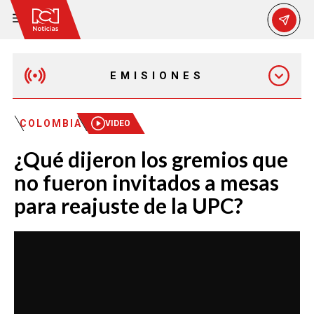
EMISIONES
MAÑANA EXPRESS
COLOMBIA
VIDEO
¿Qué dijeron los gremios que
EMISIÓN 12:30 PM
no fueron invitados a mesas
para reajuste de la UPC?
EMISIÓN 7:00 PM
EMISIÓN 11:30 PM