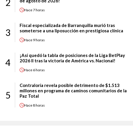
2
de agosto de 2026!
Hace
7 horas
Fiscal especializada de Barranquilla murió tras
3
someterse a una liposucción en prestigiosa clínica
Hace
9 horas
¡Así quedó la tabla de posiciones de la Liga BetPlay
4
2026 II tras la victoria de América vs. Nacional!
Hace
6 horas
Contraloría revela posible detrimento de $1.513
millones en programa de caminos comunitarios de la
5
Paz Total
Hace
8 horas