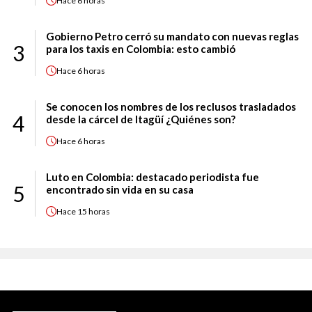
Hace
6 horas
Gobierno Petro cerró su mandato con nuevas reglas
3
para los taxis en Colombia: esto cambió
Hace
6 horas
Se conocen los nombres de los reclusos trasladados
4
desde la cárcel de Itagüí ¿Quiénes son?
Hace
6 horas
Luto en Colombia: destacado periodista fue
5
encontrado sin vida en su casa
Hace
15 horas