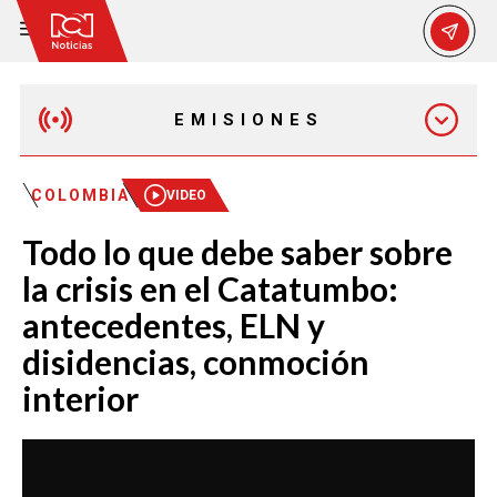
EMISIONES
MAÑANA EXPRESS
COLOMBIA
VIDEO
Todo lo que debe saber sobre
EMISIÓN 12:30 PM
la crisis en el Catatumbo:
antecedentes, ELN y
EMISIÓN 7:00 PM
disidencias, conmoción
interior
EMISIÓN 11:30 PM