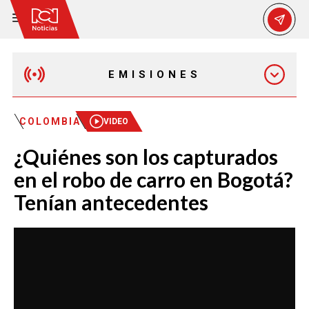
EMISIONES
MAÑANA EXPRESS
COLOMBIA
VIDEO
¿Quiénes son los capturados
EMISIÓN 12:30 PM
en el robo de carro en Bogotá?
Tenían antecedentes
EMISIÓN 7:00 PM
EMISIÓN 11:30 PM