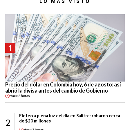
LO MÁS VISTO
1
Precio del dólar en Colombia hoy, 6 de agosto: así
abrió la divisa antes del cambio de Gobierno
Hace
2 horas
Fleteo a plena luz del día en Salitre: robaron cerca
2
de $20 millones
Hace
3 horas