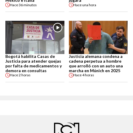
México e Italia
jugará
Hace
36 minutos
Hace
una hora
Bogotá habilita Casas de
Justicia alemana condena a
Justicia para atender quejas
cadena perpetua a hombre
por falta de medicamentos y
que arrolló con un auto una
demora en consultas
marcha en Múnich en 2025
Hace
2 horas
Hace
4 horas