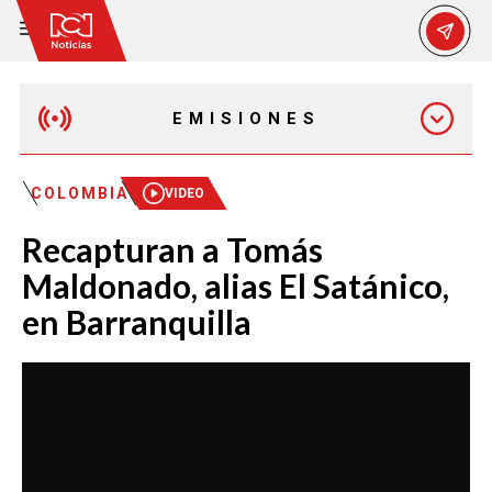
EMISIONES
MAÑANA EXPRESS
COLOMBIA
VIDEO
Recapturan a Tomás
EMISIÓN 12:30 PM
Maldonado, alias El Satánico,
en Barranquilla
EMISIÓN 7:00 PM
EMISIÓN 11:30 PM