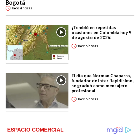
Bogotá
Hace
4 horas
¡Tembló en repetidas
ocasiones en Colombia hoy 9
de agosto de 2026!
Hace
5 horas
El día que Norman Chaparro,
fundador de Inter Rapidísimo,
se graduó como mensajero
profesional
Hace
5 horas