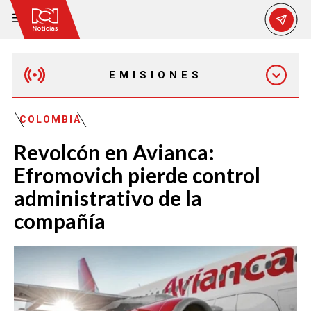
EMISIONES
MAÑANA EXPRESS
COLOMBIA
Revolcón en Avianca:
EMISIÓN 12:30 PM
Efromovich pierde control
administrativo de la
EMISIÓN 7:00 PM
compañía
EMISIÓN 11:30 PM