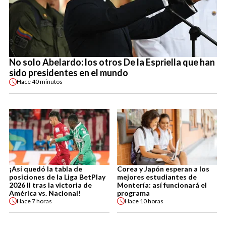
No solo Abelardo: los otros De la Espriella que han
sido presidentes en el mundo
Hace
40 minutos
¡Así quedó la tabla de
Corea y Japón esperan a los
posiciones de la Liga BetPlay
mejores estudiantes de
2026 II tras la victoria de
Montería: así funcionará el
América vs. Nacional!
programa
Hace
7 horas
Hace
10 horas