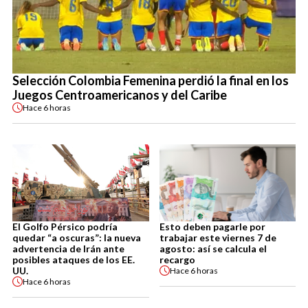
Selección Colombia Femenina perdió la final en los
Juegos Centroamericanos y del Caribe
Hace
6 horas
El Golfo Pérsico podría
Esto deben pagarle por
quedar “a oscuras”: la nueva
trabajar este viernes 7 de
advertencia de Irán ante
agosto: así se calcula el
posibles ataques de los EE.
recargo
UU.
Hace
6 horas
Hace
6 horas