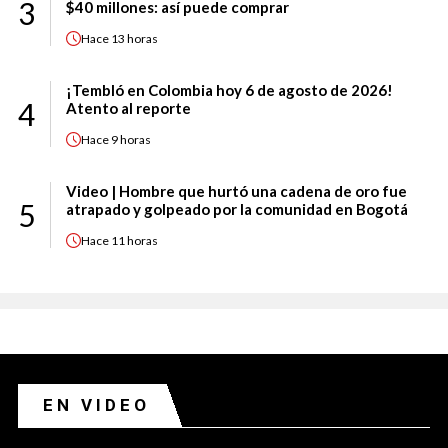
3
$40 millones: así puede comprar
Hace
13 horas
¡Tembló en Colombia hoy 6 de agosto de 2026!
4
Atento al reporte
Hace
9 horas
Video | Hombre que hurtó una cadena de oro fue
5
atrapado y golpeado por la comunidad en Bogotá
Hace
11 horas
EN VIDEO