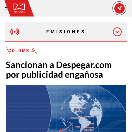
EMISIONES
MAÑANA EXPRESS
COLOMBIA
Sancionan a Despegar.com
EMISIÓN 12:30 PM
por publicidad engañosa
EMISIÓN 7:00 PM
EMISIÓN 11:30 PM