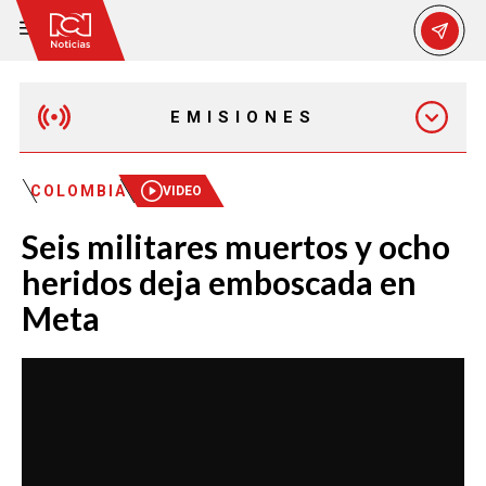
EMISIONES
EMISIÓN 12:30 PM
COLOMBIA
VIDEO
Seis militares muertos y ocho
EMISIÓN 7:00 PM
heridos deja emboscada en
Meta