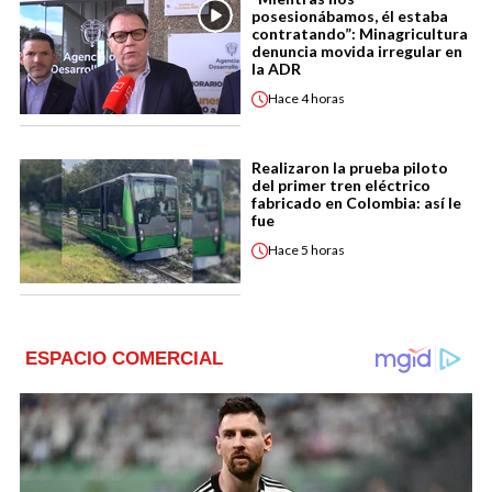
posesionábamos, él estaba
contratando”: Minagricultura
denuncia movida irregular en
la ADR
Hace
4 horas
Realizaron la prueba piloto
del primer tren eléctrico
fabricado en Colombia: así le
fue
Hace
5 horas