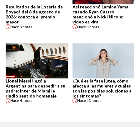
Resultados de la Lotería de
Así reaccionó Lamine Yamal
Boyacá del 8 de agosto de
cuando Ryan Castro
2026: conozca el premio
mencionó a Nicki Nicole:
mayor
video es viral
Hace
3 horas
Hace
3 horas
Lionel Messi llegó a
¿Qué es la fase lútea, cómo
Argentina para despedir a su
afecta a las mujeres y cuáles
padre: Inter de Miami le
son las posibles soluciones a
rindió sentido homenaje
los síntomas?
Hace
4 horas
Hace
13 horas