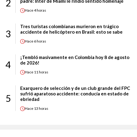
2
padre: Inter de Miami le rindió sentido homenaje
Hace
4 horas
Tres turistas colombianas murieron en trágico
3
accidente de helicóptero en Brasil: esto se sabe
Hace
6 horas
¡Tembló masivamente en Colombia hoy 8 de agosto
4
de 2026!
Hace
11 horas
Exarquero de selección y de un club grande del FPC
sufrió aparatoso accidente: conducía en estado de
5
ebriedad
Hace
13 horas