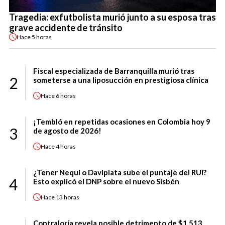
Tragedia: exfutbolista murió junto a su esposa tras
grave accidente de tránsito
Hace
5 horas
Fiscal especializada de Barranquilla murió tras
2
someterse a una liposucción en prestigiosa clínica
Hace
6 horas
¡Tembló en repetidas ocasiones en Colombia hoy 9
3
de agosto de 2026!
Hace
4 horas
¿Tener Nequi o Daviplata sube el puntaje del RUI?
4
Esto explicó el DNP sobre el nuevo Sisbén
Hace
13 horas
Contraloría revela posible detrimento de $1.513