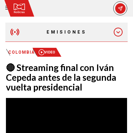
EMISIONES
MAÑANA EXPRESS
COLOMBIA
VIDEO
🔴 Streaming final con Iván
EMISIÓN 12:30 PM
Cepeda antes de la segunda
vuelta presidencial
EMISIÓN 7:00 PM
EMISIÓN 11:30 PM