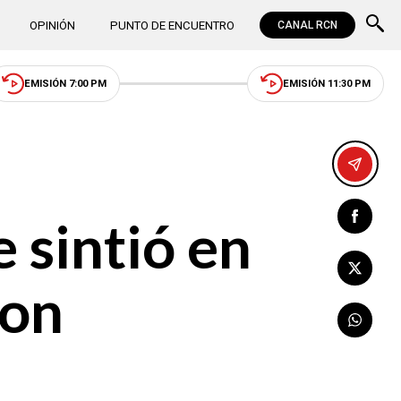
OPINIÓN
PUNTO DE ENCUENTRO
CANAL RCN
EMISIÓN 7:00 PM
EMISIÓN 11:30 PM
 sintió en
ron