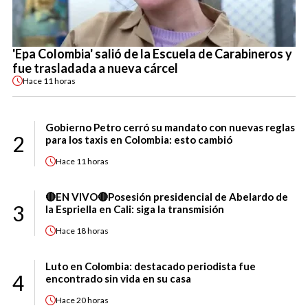
'Epa Colombia' salió de la Escuela de Carabineros y
fue trasladada a nueva cárcel
Hace
11 horas
Gobierno Petro cerró su mandato con nuevas reglas
2
para los taxis en Colombia: esto cambió
Hace
11 horas
🔴EN VIVO🔴Posesión presidencial de Abelardo de
3
la Espriella en Cali: siga la transmisión
Hace
18 horas
Luto en Colombia: destacado periodista fue
4
encontrado sin vida en su casa
Hace
20 horas