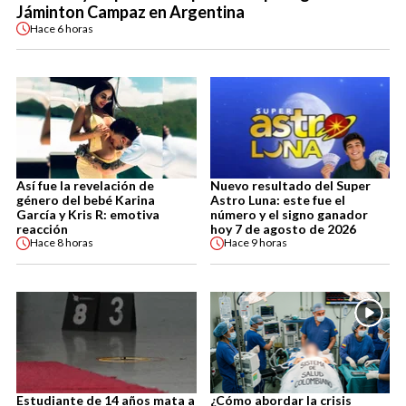
Jáminton Campaz en Argentina
Hace
6 horas
Así fue la revelación de
Nuevo resultado del Super
género del bebé Karina
Astro Luna: este fue el
García y Kris R: emotiva
número y el signo ganador
reacción
hoy 7 de agosto de 2026
Hace
8 horas
Hace
9 horas
Estudiante de 14 años mata a
¿Cómo abordar la crisis