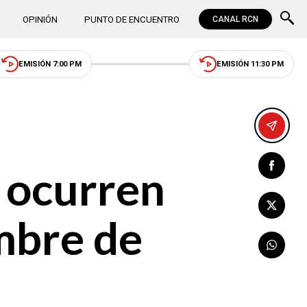
OPINIÓN
PUNTO DE ENCUENTRO
CANAL RCN
EMISIÓN 7:00 PM
EMISIÓN 11:30 PM
e ocurren
mbre de