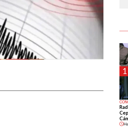
1
CON
Rad
Cep
Cá
H