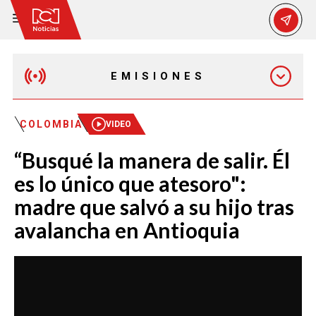
EMISIONES
MAÑANA EXPRESS
COLOMBIA
VIDEO
“Busqué la manera de salir. Él
EMISIÓN 12:30 PM
es lo único que atesoro":
madre que salvó a su hijo tras
EMISIÓN 7:00 PM
avalancha en Antioquia
EMISIÓN 11:30 PM