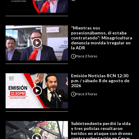
“Mientras nos
posesionábamos, él estaba
contratando”: Minagricultura
denuncia movida irregular en
la ADR
Hace
2 horas
Emisión Noticias RCN 12:30
p.m. / sábado 8 de agosto de
2026
Hace
3 horas
Subintendente perdió la vida
y tres policías resultaron
heridos en ataque con drones
contra subestación en Cesar