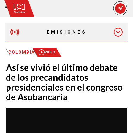
EMISIONES
EMISIÓN 12:30 PM
COLOMBIA
VIDEO
Así se vivió el último debate
EMISIÓN 7:00 PM
de los precandidatos
presidenciales en el congreso
de Asobancaria