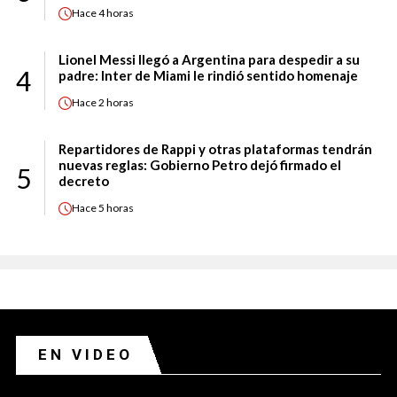
Hace
4 horas
Lionel Messi llegó a Argentina para despedir a su
4
padre: Inter de Miami le rindió sentido homenaje
Hace
2 horas
Repartidores de Rappi y otras plataformas tendrán
nuevas reglas: Gobierno Petro dejó firmado el
5
decreto
Hace
5 horas
EN VIDEO