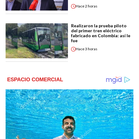
Hace
2 horas
Realizaron la prueba piloto
del primer tren eléctrico
fabricado en Colombia: así le
fue
Hace
3 horas