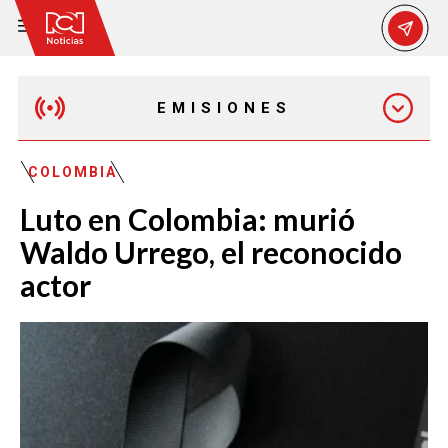
EMISIONES
MAÑANA EXPRESS
COLOMBIA
Luto en Colombia: murió
EMISIÓN 12:30 PM
Waldo Urrego, el reconocido
actor
EMISIÓN 7:00 PM
EMISIÓN 11:30 PM