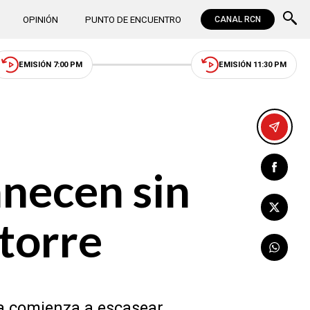
OPINIÓN
PUNTO DE ENCUENTRO
CANAL RCN
EMISIÓN 7:00 PM
EMISIÓN 11:30 PM
necen sin
 torre
ina comienza a escasear.