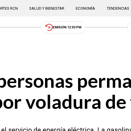
RTES RCN
SALUD Y BIENESTAR
ECONOMÍA
TENDENCIAS
EMISIÓN 12:30 PM
personas perma
por voladura de
 el servicio de energía eléctrica. La gasol