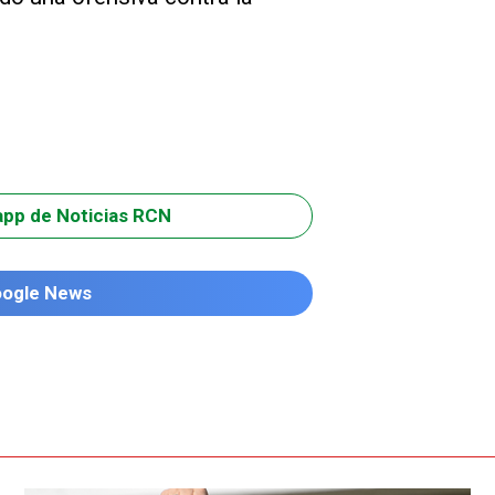
app de Noticias RCN
oogle News