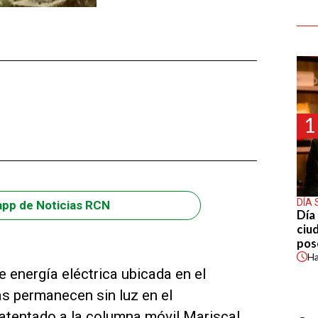
1
DÍA 
app de Noticias RCN
Día 
ciu
pos
H
 energía eléctrica ubicada en el
s permanecen sin luz en el
l atentado a la columna móvil Mariscal