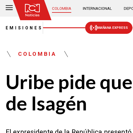
COLOMBIA
INTERNACIONAL
DEPO
EMISIONES
MAÑANA EXPRESS
COLOMBIA
Uribe pide que
de Isagén
El expresidente de la República presentó