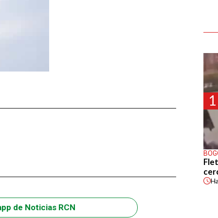
1
BOG
Flet
cer
H
app de Noticias RCN