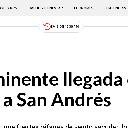
RTES RCN
SALUD Y BIENESTAR
ECONOMÍA
TENDENCIAS
EMISIÓN 12:30 PM
minente llegada 
 a San Andrés
que fuertes ráfagas de viento sacuden los