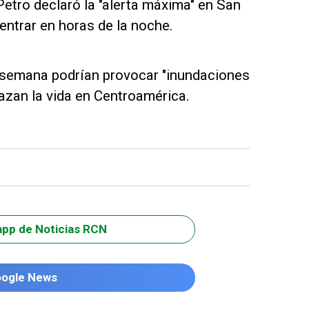
Petro declaró la "alerta máxima" en San
entrar en horas de la noche.
de semana podrían provocar "inundaciones
azan la vida en Centroamérica.
app de Noticias RCN
oogle News