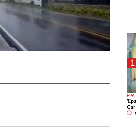
1
EPA
'Epa
Car
H