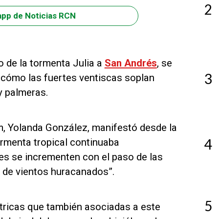
2
app de Noticias RCN
o de la tormenta Julia a
San Andrés
, se
3
 cómo las fuertes ventiscas soplan
y palmeras.
eam, Yolanda González, manifestó desde la
4
ormenta tropical continuaba
nes se incrementen con el paso de las
s de vientos huracanados”.
5
ctricas que también asociadas a este