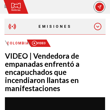
EMISIONES
EMISIÓN 12:30 PM
COLOMBIA
VIDEO
VIDEO | Vendedora de
EMISIÓN 7:00 PM
empanadas enfrentó a
encapuchados que
incendiaron llantas en
manifestaciones