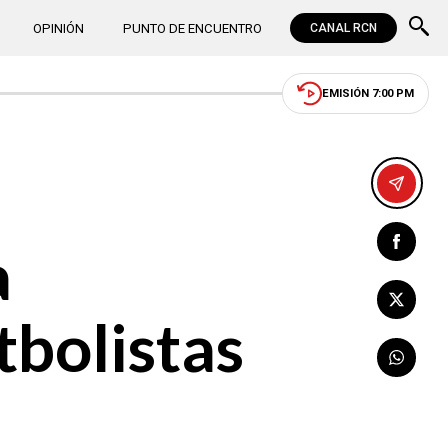
OPINIÓN
PUNTO DE ENCUENTRO
CANAL RCN
EMISIÓN 7:00 PM
a
tbolistas