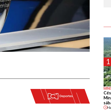
1
MIN
Cés
Min
sáb
H