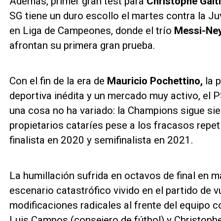
Además, primer gran test para
Christophe Galti
SG tiene un duro escollo el martes contra la J
en Liga de Campeones, donde el trío
Messi-Ne
afrontan su primera gran prueba.
Con el fin de la era de
Mauricio Pochettino,
la 
deportiva inédita y un mercado muy activo, el P
una cosa no ha variado: la Champions sigue sie
propietarios cataríes pese a los fracasos repeti
finalista en 2020 y semifinalista en 2021.
La humillación sufrida en octavos de final en m
escenario catastrófico vivido en el partido de 
modificaciones radicales al frente del equipo 
Luis Campos (consejero de fútbol) y Christophe