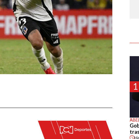
1
ABE
Gob
tras
H