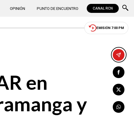
OPINIÓN
PUNTO DE ENCUENTRO
CANAL RCN
EMISIÓN 7:00 PM
VAR en
aramanga y