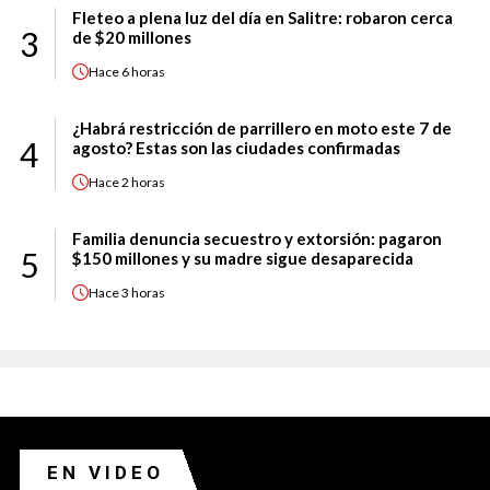
Fleteo a plena luz del día en Salitre: robaron cerca
3
de $20 millones
Hace
6 horas
¿Habrá restricción de parrillero en moto este 7 de
4
agosto? Estas son las ciudades confirmadas
Hace
2 horas
Familia denuncia secuestro y extorsión: pagaron
5
$150 millones y su madre sigue desaparecida
Hace
3 horas
EN VIDEO