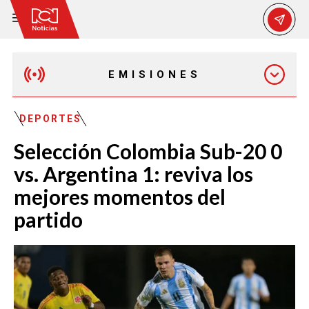
EMISIONES
MAÑANA EXPRESS
DEPORTES
Selección Colombia Sub-20 0
EMISIÓN 12:30 PM
vs. Argentina 1: reviva los
mejores momentos del
EMISIÓN 7:00 PM
partido
EMISIÓN 11:30 PM