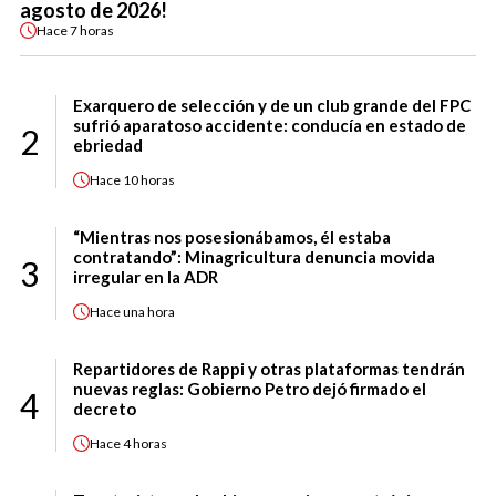
agosto de 2026!
Hace
7 horas
Exarquero de selección y de un club grande del FPC
sufrió aparatoso accidente: conducía en estado de
2
ebriedad
Hace
10 horas
“Mientras nos posesionábamos, él estaba
contratando”: Minagricultura denuncia movida
3
irregular en la ADR
Hace
una hora
Repartidores de Rappi y otras plataformas tendrán
nuevas reglas: Gobierno Petro dejó firmado el
4
decreto
Hace
4 horas