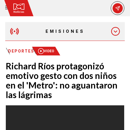
EMISIONES
EMISIÓN 12:30 PM
DEPORTES
VIDEO
Richard Ríos protagonizó
EMISIÓN 7:00 PM
emotivo gesto con dos niños
en el 'Metro': no aguantaron
las lágrimas