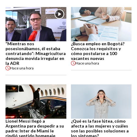
“Mientras nos
¿Busca empleo en Bogotá?
posesionábamos, él estaba
Conozca los requisitos y
contratando”: Minagricultura
cómo postularse a 100
denuncia movida irregular en
vacantes nuevas
la ADR
Hace
una hora
Hace
una hora
Lionel Messi llegó a
¿Qué es la fase lútea, cómo
Argentina para despedir a su
afecta a las mujeres y cuáles
padre: Inter de Miami le
son las posibles soluciones a
rindió sentido homenaje
los síntomas?