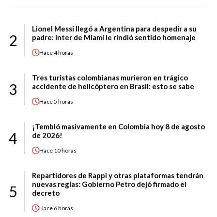
Lionel Messi llegó a Argentina para despedir a su
2
padre: Inter de Miami le rindió sentido homenaje
Hace
4 horas
Tres turistas colombianas murieron en trágico
3
accidente de helicóptero en Brasil: esto se sabe
Hace
5 horas
¡Tembló masivamente en Colombia hoy 8 de agosto
4
de 2026!
Hace
10 horas
Repartidores de Rappi y otras plataformas tendrán
nuevas reglas: Gobierno Petro dejó firmado el
5
decreto
Hace
6 horas