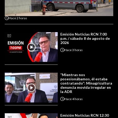
Hace
2 horas
Emisión Noticias RCN 7:00
p.m. / sábado 8 de agosto de
2026
Hace
3 horas
“Mientras nos
posesionábamos, él estaba
contratando”: Minagricultura
denuncia movida irregular en
la ADR
Hace
4 horas
Emisión Noticias RCN 12:30