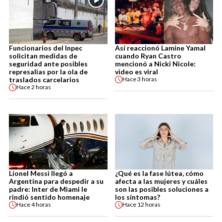
Funcionarios del Inpec
Así reaccionó Lamine Yamal
solicitan medidas de
cuando Ryan Castro
seguridad ante posibles
mencionó a Nicki Nicole:
represalias por la ola de
video es viral
traslados carcelarios
Hace
3 horas
Hace
2 horas
Lionel Messi llegó a
¿Qué es la fase lútea, cómo
Argentina para despedir a su
afecta a las mujeres y cuáles
padre: Inter de Miami le
son las posibles soluciones a
rindió sentido homenaje
los síntomas?
Hace
4 horas
Hace
12 horas