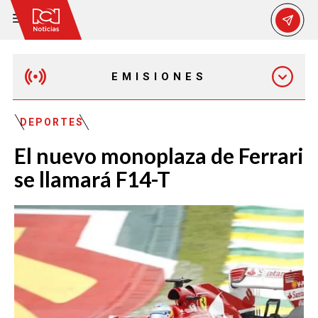
EMISIONES
MAÑANA EXPRESS
DEPORTES
El nuevo monoplaza de Ferrari
EMISIÓN 12:30 PM
se llamará F14-T
EMISIÓN 7:00 PM
EMISIÓN 11:30 PM