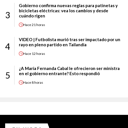
Gobierno confirma nuevas reglas para patinetas y
bicicletas eléctricas: vea los cambios y desde
3
cuándo rigen
Hace
21 horas
VIDEO | Futbolista murió tras ser impactado por un
4
rayo en pleno partido en Tailandia
Hace
12 horas
¿A María Fernanda Cabal le ofrecieron ser ministra
5
en el gobierno entrante? Esto respondió
Hace
8 horas