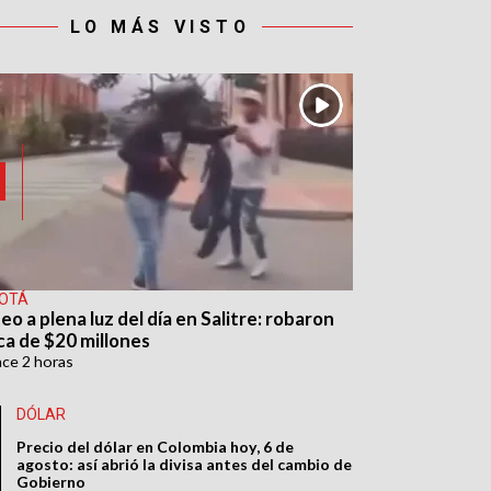
LO MÁS VISTO
OTÁ
eo a plena luz del día en Salitre: robaron
ca de $20 millones
ace
2 horas
DÓLAR
Precio del dólar en Colombia hoy, 6 de
agosto: así abrió la divisa antes del cambio de
Gobierno