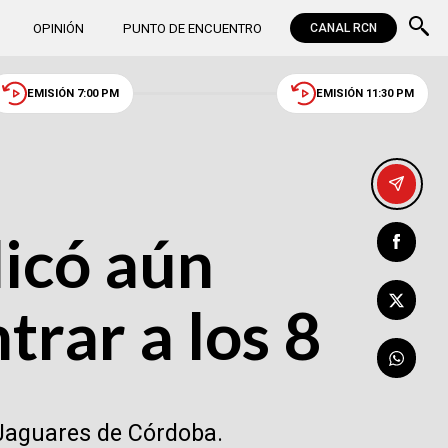
OPINIÓN
PUNTO DE ENCUENTRO
CANAL RCN
EMISIÓN 7:00 PM
EMISIÓN 11:30 PM
licó aún
trar a los 8
 Jaguares de Córdoba.