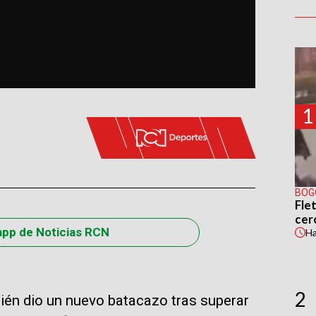
1
BOG
Flet
cer
app de Noticias RCN
H
2
én dio un nuevo batacazo tras superar