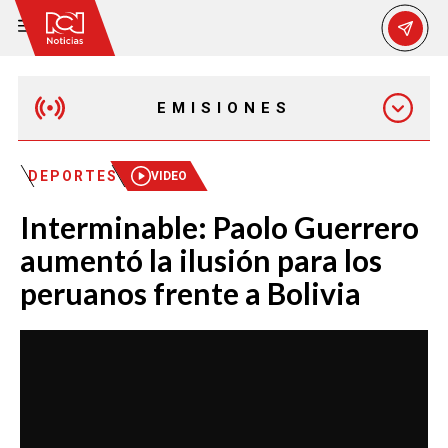
EMISIONES
EMISIÓN 12:30 PM
DEPORTES
VIDEO
Interminable: Paolo Guerrero
EMISIÓN 7:00 PM
aumentó la ilusión para los
peruanos frente a Bolivia