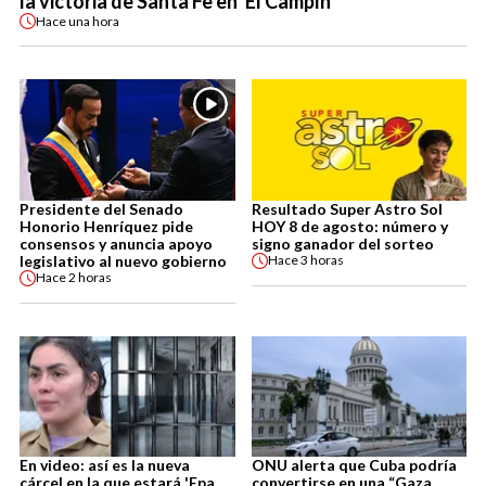
la victoria de Santa Fe en 'El Campín'
Hace
una hora
Presidente del Senado
Resultado Super Astro Sol
Honorio Henríquez pide
HOY 8 de agosto: número y
consensos y anuncia apoyo
signo ganador del sorteo
legislativo al nuevo gobierno
Hace
3 horas
Hace
2 horas
En video: así es la nueva
ONU alerta que Cuba podría
cárcel en la que estará 'Epa
convertirse en una “Gaza