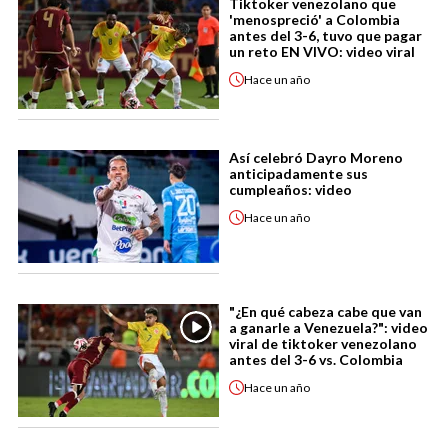
Tiktoker venezolano que
'menospreció' a Colombia
antes del 3-6, tuvo que pagar
un reto EN VIVO: video viral
Hace
un año
Así celebró Dayro Moreno
anticipadamente sus
cumpleaños: video
Hace
un año
"¿En qué cabeza cabe que van
a ganarle a Venezuela?": video
viral de tiktoker venezolano
antes del 3-6 vs. Colombia
Hace
un año