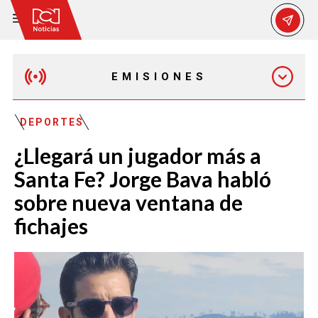
EMISIONES
MAÑANA EXPRESS
DEPORTES
¿Llegará un jugador más a
EMISIÓN 12:30 PM
Santa Fe? Jorge Bava habló
sobre nueva ventana de
EMISIÓN 7:00 PM
fichajes
EMISIÓN 11:30 PM