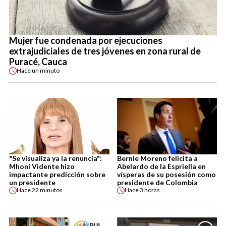
Mujer fue condenada por ejecuciones
extrajudiciales de tres jóvenes en zona rural de
Puracé, Cauca
Hace
un minuto
"Se visualiza ya la renuncia":
Bernie Moreno felicita a
Mhoni Vidente hizo
Abelardo de la Espriella en
impactante predicción sobre
vísperas de su posesión como
un presidente
presidente de Colombia
Hace
22 minutos
Hace
3 horas