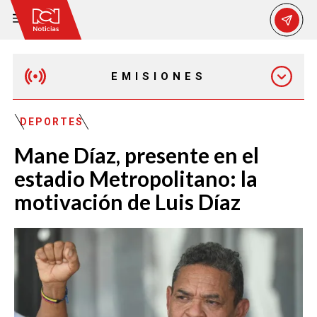
EMISIONES
MAÑANA EXPRESS
DEPORTES
Mane Díaz, presente en el
EMISIÓN 12:30 PM
estadio Metropolitano: la
motivación de Luis Díaz
EMISIÓN 7:00 PM
EMISIÓN 11:30 PM