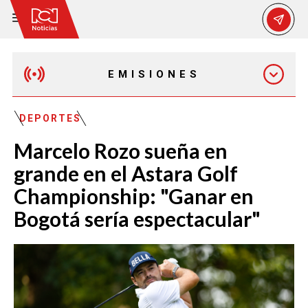
EMISIONES
MAÑANA EXPRESS
DEPORTES
Marcelo Rozo sueña en
EMISIÓN 12:30 PM
grande en el Astara Golf
Championship: "Ganar en
EMISIÓN 7:00 PM
Bogotá sería espectacular"
EMISIÓN 11:30 PM