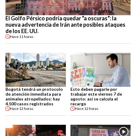
El Golfo Pérsico podría quedar “a oscuras”: la
nueva advertencia de Irán ante posibles ataques
de los EE. UU.
Hace
11 horas
Bogotá tendrá un protocolo
Esto deben pagarle por
de atención inmediata para
trabajar este viernes 7 de
animales atropellados: hay
agosto: así se calcula el
4.500 casos registrados
recargo
Hace
12 horas
Hace
12 horas