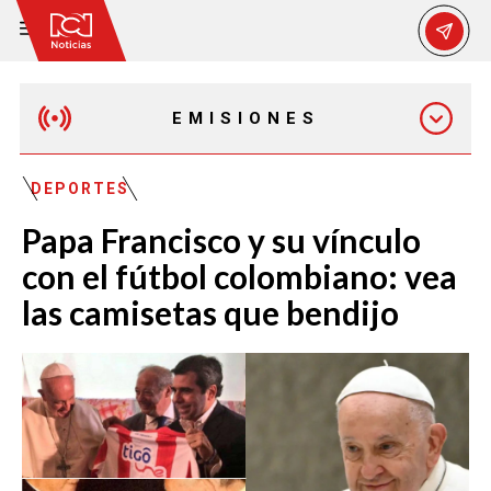
EMISIONES
MAÑANA EXPRESS
DEPORTES
Papa Francisco y su vínculo
EMISIÓN 12:30 PM
con el fútbol colombiano: vea
las camisetas que bendijo
EMISIÓN 7:00 PM
EMISIÓN 11:30 PM