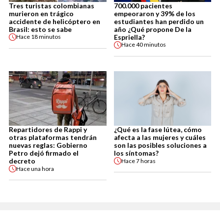
Tres turistas colombianas
700.000 pacientes
murieron en trágico
empeoraron y 39% de los
accidente de helicóptero en
estudiantes han perdido un
Brasil: esto se sabe
año ¿Qué propone De la
Espriella?
Hace
18 minutos
Hace
40 minutos
Repartidores de Rappi y
¿Qué es la fase lútea, cómo
otras plataformas tendrán
afecta a las mujeres y cuáles
nuevas reglas: Gobierno
son las posibles soluciones a
Petro dejó firmado el
los síntomas?
decreto
Hace
7 horas
Hace
una hora