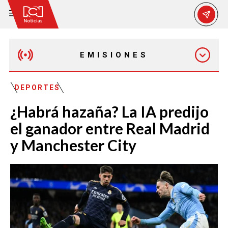
EMISIONES
EMISIÓN 12:30 PM
DEPORTES
¿Habrá hazaña? La IA predijo
EMISIÓN 7:00 PM
el ganador entre Real Madrid
y Manchester City