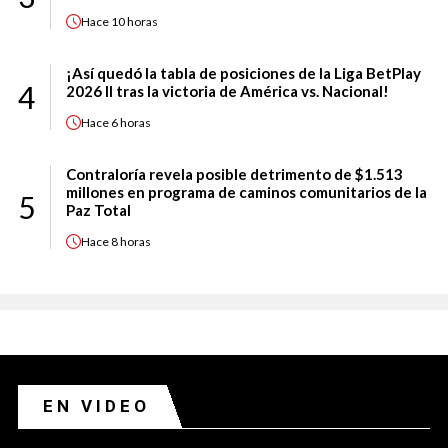
Hace
10 horas
¡Así quedó la tabla de posiciones de la Liga BetPlay
4
2026 II tras la victoria de América vs. Nacional!
Hace
6 horas
Contraloría revela posible detrimento de $1.513
millones en programa de caminos comunitarios de la
5
Paz Total
Hace
8 horas
EN VIDEO