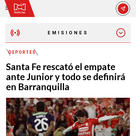
EMISIONES
MAÑANA EXPRESS
DEPORTES
Santa Fe rescató el empate
EMISIÓN 12:30 PM
ante Junior y todo se definirá
en Barranquilla
EMISIÓN 7:00 PM
EMISIÓN 11:30 PM