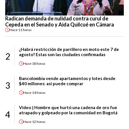
Radican demanda de nulidad contra curul de
Cepeda en el Senado y Aida Quilcué en Cámara
Hace
11 horas
¿Habrá restricción de parrillero en moto este 7 de
2
agosto? Estas son las ciudades confirmadas
Hace
18 horas
Bancolombia vende apartamentos y lotes desde
3
$40 millones: así puede comprar
Hace
14 horas
Video | Hombre que hurtó una cadena de oro fue
4
atrapado y golpeado por la comunidad en Bogotá
Hace
12 horas