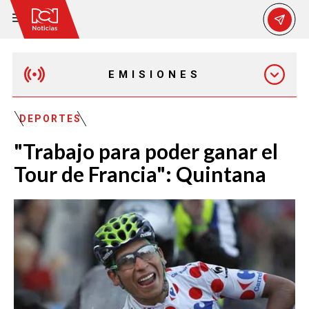
EMISIONES
MAÑANA EXPRESS
DEPORTES
"Trabajo para poder ganar el
EMISIÓN 12:30 PM
Tour de Francia": Quintana
EMISIÓN 7:00 PM
EMISIÓN 11:30 PM