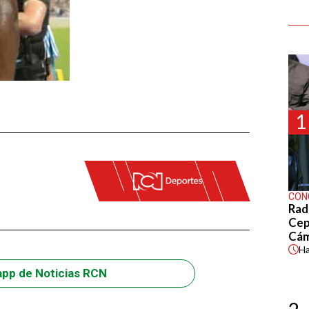
1
CON
Rad
Cep
Cá
H
app de Noticias RCN