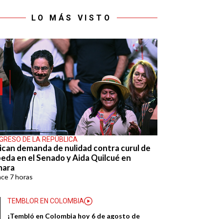
LO MÁS VISTO
GRESO DE LA REPÚBLICA
ican demanda de nulidad contra curul de
eda en el Senado y Aida Quilcué en
mara
ace
7 horas
TEMBLOR EN COLOMBIA
¡Tembló en Colombia hoy 6 de agosto de