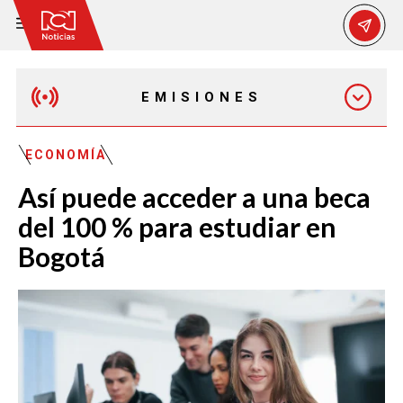
EMISIONES
MAÑANA EXPRESS
ECONOMÍA
Así puede acceder a una beca
EMISIÓN 12:30 PM
del 100 % para estudiar en
Bogotá
EMISIÓN 7:00 PM
EMISIÓN 11:30 PM