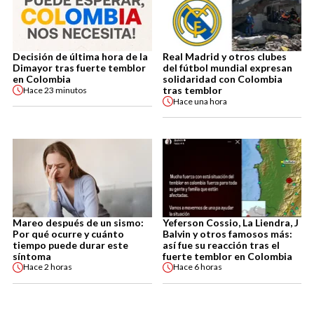
Decisión de última hora de la
Real Madrid y otros clubes
Dimayor tras fuerte temblor
del fútbol mundial expresan
en Colombia
solidaridad con Colombia
tras temblor
Hace
23 minutos
Hace
una hora
Mareo después de un sismo:
Yeferson Cossio, La Liendra, J
Por qué ocurre y cuánto
Balvin y otros famosos más:
tiempo puede durar este
así fue su reacción tras el
síntoma
fuerte temblor en Colombia
Hace
2 horas
Hace
6 horas