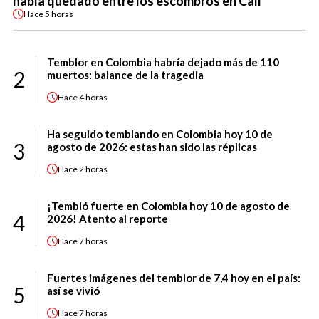
había quedado entre los escombros en Cali
Hace
5 horas
Temblor en Colombia habría dejado más de 110
2
muertos: balance de la tragedia
Hace
4 horas
Ha seguido temblando en Colombia hoy 10 de
3
agosto de 2026: estas han sido las réplicas
Hace
2 horas
¡Tembló fuerte en Colombia hoy 10 de agosto de
4
2026! Atento al reporte
Hace
7 horas
Fuertes imágenes del temblor de 7,4 hoy en el país:
5
así se vivió
Hace
7 horas