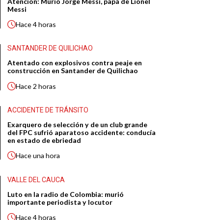
Atención: Murió Jorge Messi, papá de Lionel
Messi
Hace
4 horas
SANTANDER DE QUILICHAO
Atentado con explosivos contra peaje en
construcción en Santander de Quilichao
Hace
2 horas
ACCIDENTE DE TRÁNSITO
Exarquero de selección y de un club grande
del FPC sufrió aparatoso accidente: conducía
en estado de ebriedad
Hace
una hora
VALLE DEL CAUCA
Luto en la radio de Colombia: murió
importante periodista y locutor
Hace
4 horas