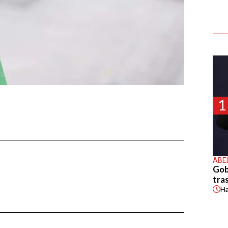
1
ABE
Gob
tras
H