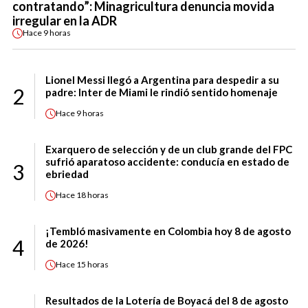
contratando”: Minagricultura denuncia movida
irregular en la ADR
Hace
9 horas
Lionel Messi llegó a Argentina para despedir a su
2
padre: Inter de Miami le rindió sentido homenaje
Hace
9 horas
Exarquero de selección y de un club grande del FPC
sufrió aparatoso accidente: conducía en estado de
3
ebriedad
Hace
18 horas
¡Tembló masivamente en Colombia hoy 8 de agosto
4
de 2026!
Hace
15 horas
Resultados de la Lotería de Boyacá del 8 de agosto