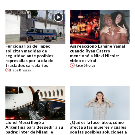
Funcionarios del Inpec
Así reaccionó Lamine Yamal
solicitan medidas de
cuando Ryan Castro
seguridad ante posibles
mencionó a Nicki Nicole:
represalias por la ola de
video es viral
traslados carcelarios
Hace
8 horas
Hace
8 horas
Lionel Messi llegó a
¿Qué es la fase lútea, cómo
Argentina para despedir a su
afecta a las mujeres y cuáles
padre: Inter de Miami le
son las posibles soluciones a