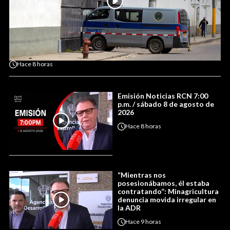
Hace
8 horas
Emisión Noticias RCN 7:00
p.m. / sábado 8 de agosto de
2026
Hace
8 horas
“Mientras nos
posesionábamos, él estaba
contratando”: Minagricultura
denuncia movida irregular en
la ADR
Hace
9 horas