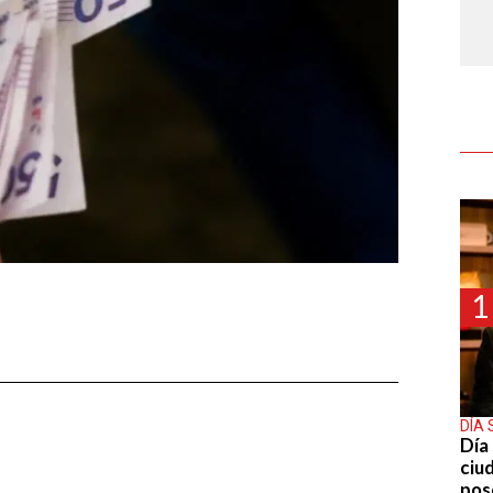
1
DÍA 
Día 
ciu
pos