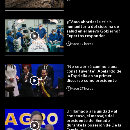
¿Cómo abordar la crisis
humanitaria del sistema de
salud en el nuevo Gobierno?
Expertos responden
Hace
17 horas
“No se abrirá camino a una
constituyente”: Abelardo de
la Espriella en su primer
discurso como presidente
Hace
17 horas
Un llamado a la unidad y al
consenso, el mensaje del
presidente del Senado
durante la posesión de De la
Espriella