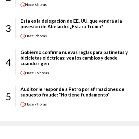
Hace
6 horas
Esta es la delegación de EE. UU. que vendrá a la
3
posesión de Abelardo: ¿Estará Trump?
Hace
9 horas
Gobierno confirma nuevas reglas para patinetas y
bicicletas eléctricas: vea los cambios y desde
4
cuándo rigen
Hace
16 horas
Auditor le responde a Petro por afirmaciones de
5
supuesto fraude: “No tiene fundamento”
Hace
7 horas