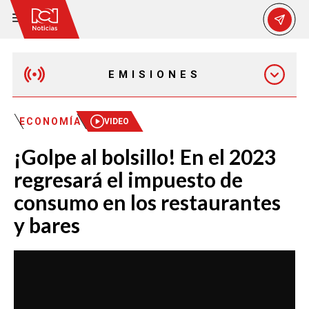
EMISIONES
MAÑANA EXPRESS
ECONOMÍA
VIDEO
¡Golpe al bolsillo! En el 2023
EMISIÓN 12:30 PM
regresará el impuesto de
consumo en los restaurantes
EMISIÓN 7:00 PM
y bares
EMISIÓN 11:30 PM