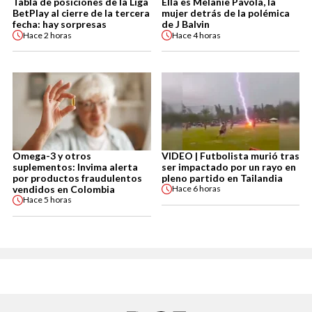
Tabla de posiciones de la Liga
Ella es Melanie Pavola, la
BetPlay al cierre de la tercera
mujer detrás de la polémica
fecha: hay sorpresas
de J Balvin
Hace
2 horas
Hace
4 horas
Omega-3 y otros
VIDEO | Futbolista murió tras
suplementos: Invima alerta
ser impactado por un rayo en
por productos fraudulentos
pleno partido en Tailandia
vendidos en Colombia
Hace
6 horas
Hace
5 horas