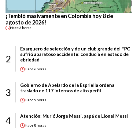
¡Tembló masivamente en Colombia hoy 8 de
agosto de 2026!
Hace
3 horas
Exarquero de selección y de un club grande del FPC
sufrió aparatoso accidente: conducía en estado de
2
ebriedad
Hace
6 horas
Gobierno de Abelardo de la Espriella ordena
3
traslado de 117 internos de alto perfil
Hace
9 horas
Atención: Murió Jorge Messi, papá de Lionel Messi
4
Hace
8 horas