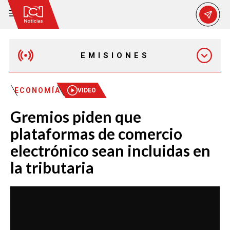
EMISIONES
EMISIÓN 12:30 PM
ECONOMÍA
VIDEO
Gremios piden que
EMISIÓN 7:00 PM
plataformas de comercio
electrónico sean incluidas en
la tributaria