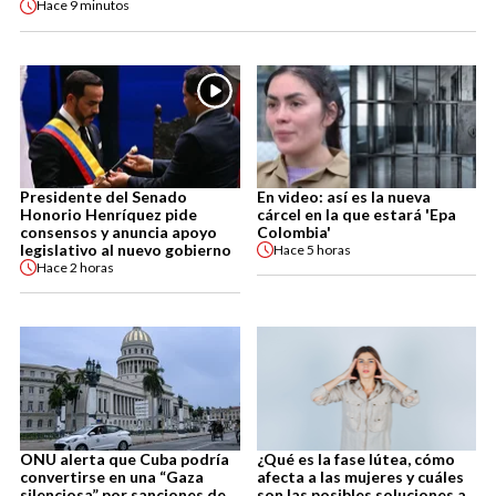
Hace
9 minutos
Presidente del Senado
En video: así es la nueva
Honorio Henríquez pide
cárcel en la que estará 'Epa
consensos y anuncia apoyo
Colombia'
legislativo al nuevo gobierno
Hace
5 horas
Hace
2 horas
ONU alerta que Cuba podría
¿Qué es la fase lútea, cómo
convertirse en una “Gaza
afecta a las mujeres y cuáles
silenciosa” por sanciones de
son las posibles soluciones a