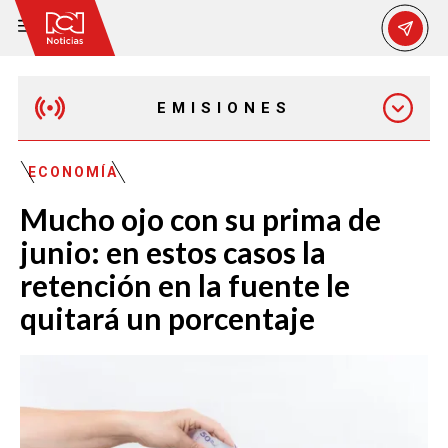
EMISIONES
MAÑANA EXPRESS
ECONOMÍA
Mucho ojo con su prima de
EMISIÓN 12:30 PM
junio: en estos casos la
retención en la fuente le
EMISIÓN 7:00 PM
quitará un porcentaje
EMISIÓN 11:30 PM