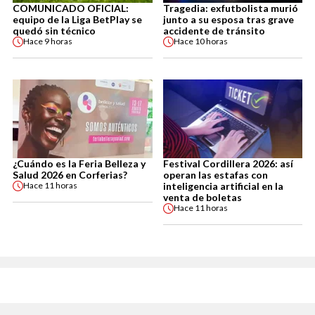
COMUNICADO OFICIAL:
Tragedia: exfutbolista murió
equipo de la Liga BetPlay se
junto a su esposa tras grave
quedó sin técnico
accidente de tránsito
Hace
9 horas
Hace
10 horas
¿Cuándo es la Feria Belleza y
Festival Cordillera 2026: así
Salud 2026 en Corferias?
operan las estafas con
inteligencia artificial en la
Hace
11 horas
venta de boletas
Hace
11 horas